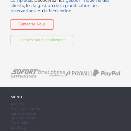
complètes
. Découvrez nos
gestion moderne des
clients
, les
la gestion de la planification des
reservations
, ou la
facturation
.
Contactez Nous
Inscrivez-vous gratuitement
MENU
Accueil
Caractéristiques
Les avantages
Spécialisation
Partenaire
Contact