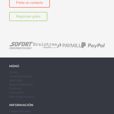
Pónte en contacto
Regístrate grátis
MENÚ
Inicio
Características
Ventajas
Especialización
Partner
Contacto
Renting lexicon
INFORMACIÓN
Mapa del sitio