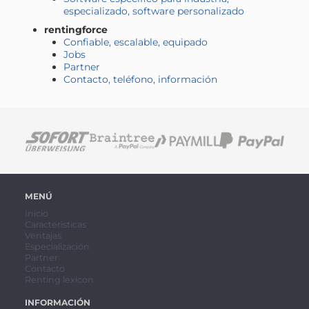
especializado, software personalizado
rentingforce
Confiable, escalable, equipado
Jobs
Partner
Contacto, teléfono, información
MENÚ
Inicio
Características
Ventajas
Especialización
Partner
Contacto
Renting lexicon
INFORMACIÓN