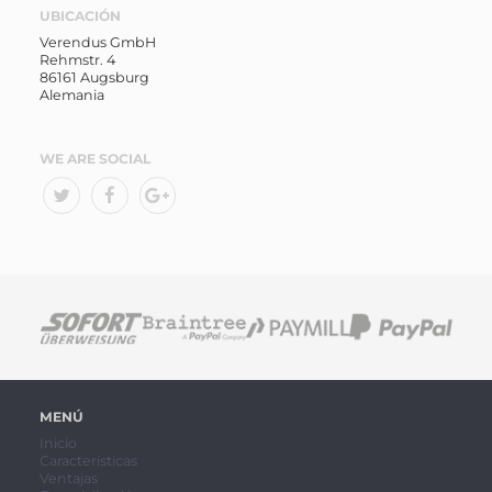
UBICACIÓN
Verendus GmbH
Rehmstr. 4
86161 Augsburg
Alemania
WE ARE SOCIAL
MENÚ
Inicio
Características
Ventajas