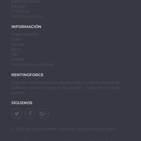
Especialización
Partner
Contacto
Renting lexicon
INFORMACIÓN
Mapa del sitio
Jobs
Ayuda
Blog
T&C
Huella
Política de privacidad
RENTINGFORCE
Solución innovadora de alquiler para muchas industrias :
Software para su negocio de alquiler - Todo en una sola
fuente.
SÍGUENOS
© 2026 Verendus GmbH. Todos los derechos reservados.