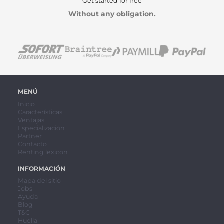
Get started for free
Without any obligation.
MENÚ
Inicio
Características
Ventajas
Especialización
Partner
Contacto
Renting lexicon
INFORMACIÓN
Mapa del sitio
Jobs
Ayuda
Blog
T&C
Huella