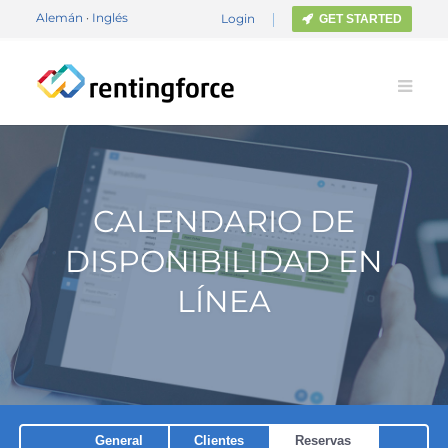
Alemán
·
Inglés
Login
GET STARTED
CALENDARIO DE
DISPONIBILIDAD EN
LÍNEA
General
Clientes
Reservas