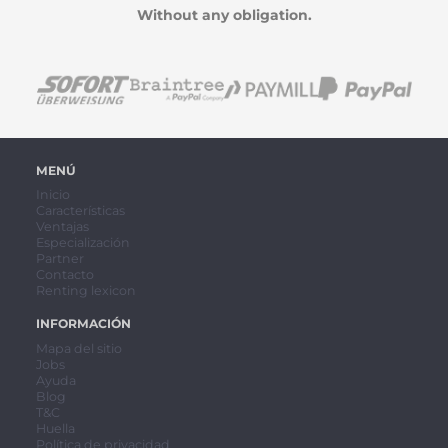
Without any obligation.
MENÚ
Inicio
Características
Ventajas
Especialización
Partner
Contacto
Renting lexicon
INFORMACIÓN
Mapa del sitio
Jobs
Ayuda
Blog
T&C
Huella
Política de privacidad